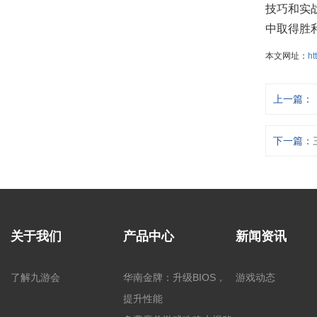
技巧和实
中取得胜
本文网址：
ht
上一篇：
下一篇：
关于我们
产品中心
新闻资讯
了解九游会
华南金牌：升级BIOS，
游戏动态
提升性能