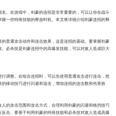
闻名。在游戏中，剑豪的连招是非常重要的，可以让你在战斗
掌握一些特殊技能的释放时机。本文将详细介绍剑豪连招的释
豪的普通攻击动作和连击效果，这是连招的基础。要掌握剑豪
数。必杀技是剑豪连招中的高爆发技能，可以对敌人造成巨大
进行调整。在组合连招时，可以先使用普通攻击进行连击，然
豪的移动技巧进行闪避和追击，增加连招的连击数和伤害效
敌人的攻击范围和攻击方式，合理利用剑豪的闪避和格挡技巧
行反击。要善于利用剑豪的特殊技能和必杀技对敌人造成高爆