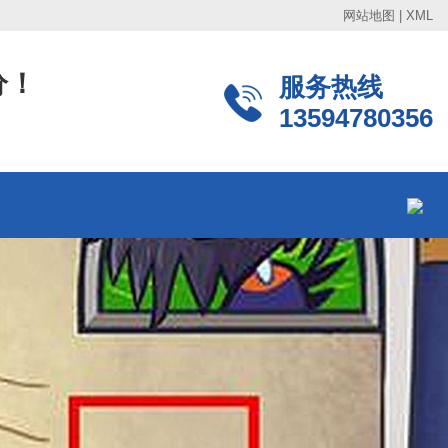
网站地图
|
XML
分！
服务热线
13594780356