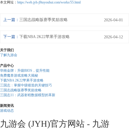
本文网址：
https://web.jyh-j9iuyouhui.com/works/55.html
上一篇：
三国志战略版赛季奖励攻略
2026-04-01
下一篇：
下载NBA 2K22苹果手游攻略
2026-04-12
关于我们
了解九游会
产品中心
华南金牌：升级BIOS，提升性能
免费魔兽游戏攻略大揭秘
下载NBA 2K22苹果手游攻略
三国志：掌握中级锻造的关键技巧
三国志战略版赛季奖励攻略
三国志11：武器射程数据模型的革新
新闻资讯
游戏动态
九游会 (JYH)官方网站 - 九游