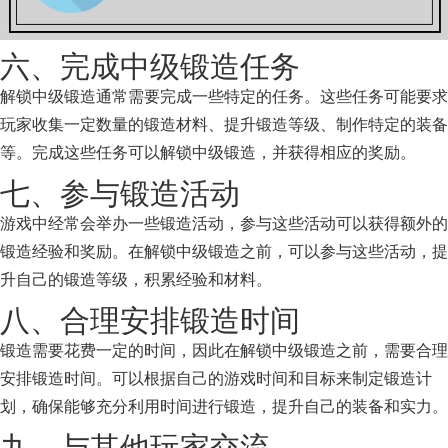
六、完成中级锻造任务
解锁中级锻造通常需要完成一些特定的任务。这些任务可能要求
玩家收集一定数量的锻造材料、提升锻造等级、制作特定的装备
等。完成这些任务可以解锁中级锻造，并获得相应的奖励。
七、参与锻造活动
游戏中经常会举办一些锻造活动，参与这些活动可以获得额外的
锻造经验和奖励。在解锁中级锻造之前，可以参与这些活动，提
升自己的锻造等级，积累经验和材料。
八、合理安排锻造时间
锻造需要花费一定的时间，因此在解锁中级锻造之前，需要合理
安排锻造时间。可以根据自己的游戏时间和目标来制定锻造计
划，确保能够充分利用时间进行锻造，提升自己的装备和实力。
九、与其他玩家交流